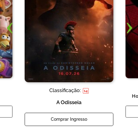
‹
›
Classificação:
14
Ho
A Odisseia
Comprar Ingresso