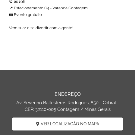
⏰ às 19h
📍 Estacionamento G4 - Varanda Contagem
🎟️ Evento gratuito
Vem suar e se divertir com a gente!
ENDEREÇO
Av. Severino Ballesteros Rodrigues, 850 - Cabral -
CEP: 32110-005 Contagem / Minas Gerais
VER LOCALIZAÇÃO NO MAPA