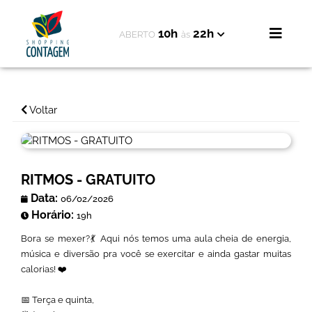
10h
22h
ABERTO
às
Voltar
RITMOS - GRATUITO
Data:
06/02/2026
Horário:
19h
Bora se mexer?💃 Aqui nós temos uma aula cheia de energia,
música e diversão pra você se exercitar e ainda gastar muitas
calorias! ❤️
📅 Terça e quinta,