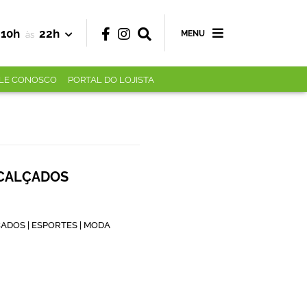
10h
22h
MENU
às
LE CONOSCO
PORTAL DO LOJISTA
 CALÇADOS
ÇADOS | ESPORTES | MODA