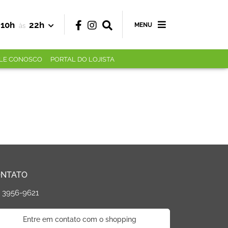
10h
22h
MENU
às
LE CONOSCO
PORTAL DO LOJISTA
NTATO
) 3956-9621
Entre em contato com o shopping