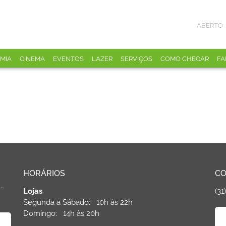
ABERTO
MIA
CINEMA
EVENTOS
LAZER
SERVIÇOS
COMO CHEGAR
FA
HORÁRIOS
CO
 -
Lojas
(31
Segunda a Sábado: 10h às 22h
Domingo: 14h às 20h