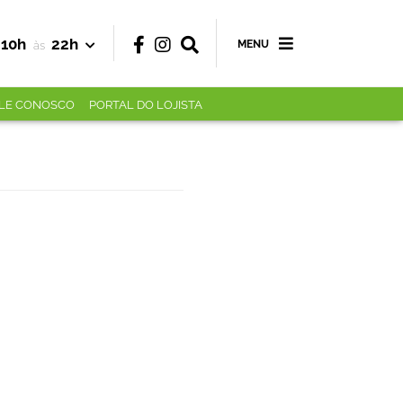
10h
22h
MENU
às
LE CONOSCO
PORTAL DO LOJISTA