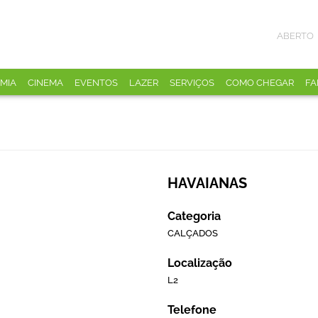
ABERTO
MIA
CINEMA
EVENTOS
LAZER
SERVIÇOS
COMO CHEGAR
FA
HAVAIANAS
Categoria
CALÇADOS
Localização
L2
Telefone