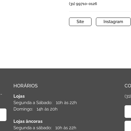
(31) 99710-0126
Site
Instagram
HORÁRIOS
CO
 -
Lojas
(31
Segunda a Sábado: 10h às 22h
Domingo: 14h às 20h
Lojas âncoras
Segunda a sábado: 10h às 22h