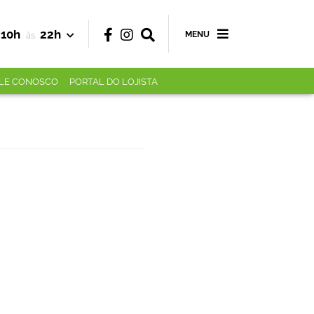
10h
22h
MENU
às
LE CONOSCO
PORTAL DO LOJISTA