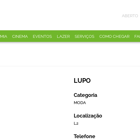
ABERTO
MIA
CINEMA
EVENTOS
LAZER
SERVIÇOS
COMO CHEGAR
FA
LUPO
Categoria
MODA
Localização
L2
Telefone