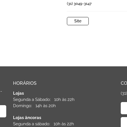
(31) 3049-3147
Site
HORÁRIOS
CO
 -
Lojas
(31
Segunda a Sábado: 10h às 22h
Domingo: 14h às 20h
Lojas âncoras
Segunda a sábado: 10h às 22h