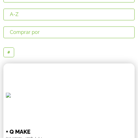
#
+ Q MAKE