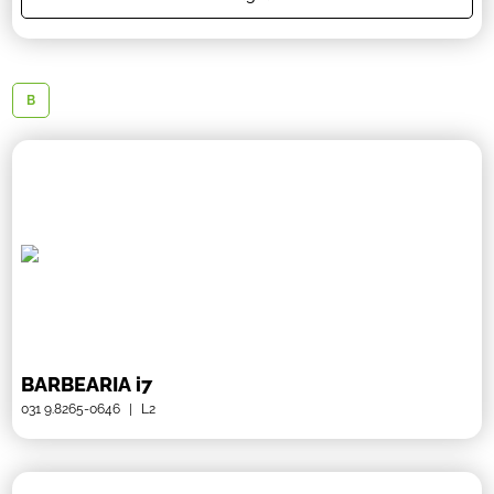
B
BARBEARIA i7
031 9.8265-0646
|
L2