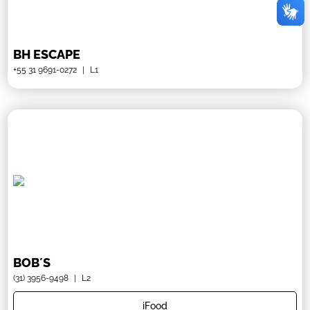
BH ESCAPE
+55 31 9691-0272
|
L1
BOB´S
(31) 3956-9498
|
L2
iFood