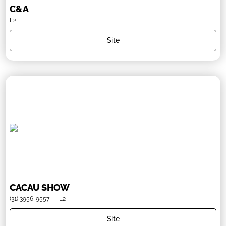
C&A
L2
Site
CACAU SHOW
(31) 3956-9557
|
L2
Site