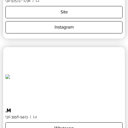
(31) 97573 - 1738
|
L1
Site
Instagram
.M
(31) 3956-9423
|
L2