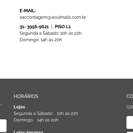
E-MAIL:
saccontagem@soulmalls.com.br
31- 3956-9621
|
PISO L1
Segunda a Sábado: 10h às 22h
Domingo: 14h às 20h
HORÁRIOS
CO
 -
Lojas
(31
Segunda a Sábado: 10h às 22h
Domingo: 14h às 20h
Lojas âncoras