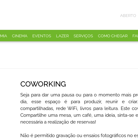
ABERTO
MIA
CINEMA
EVENTOS
LAZER
SERVIÇOS
COMO CHEGAR
FA
COWORKING
Seja para dar uma pausa ou para o momento mais pr
dia, esse espaço é para produzir, reunir e cri
compartilhadas, rede WiFi, livros para leitura. Este c
Compartilhe uma mesa, um café, uma ideia, sinta-se 
necessária a realização de reservas!
Não é permitido gravação ou ensaios fotográficos no e